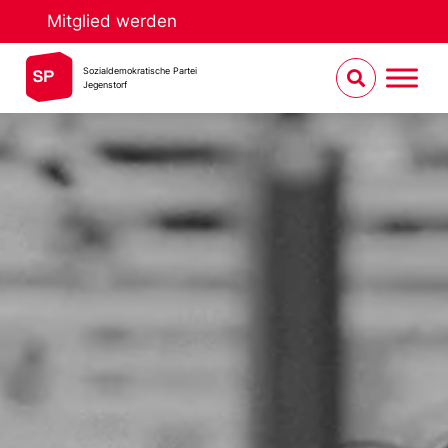
Mitglied werden
Sozialdemokratische Partei
Jegenstorf